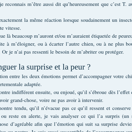
(je reconnais m’être aussi dit qu’heureusement que c’est T. a
xactement la même réaction lorsque soudainement un insecte (
e vitesse.
ue là beaucoup m’auront et/ou m’auraient étiquetée de peure
te à m’éloigner, ou à écarter l’autre chien, ou à ne plus bo
. Or je n’ai pas ressenti le besoin de m’abriter ou protéger.
guer la surprise et la peur ?
tion entre les deux émotions permet d’accompagner votre chie
rtementale adaptée.
ontre indifférent ensuite, ou enjoué, qu’il s’ébroue dès l’effet 
avoir grand-chose, voire ne pas avoir à intervenir.
montre tendu, qu’il n’évacue pas ce qu’il ressent et conserve 
, ou reste en alerte, je vais analyser ce qui l’a surpris (un 
hose d’agréable afin que l’émotion qui suit sa surprise devi
tive ou neutre. Je suis aussi susceptible de l’accompagner sur