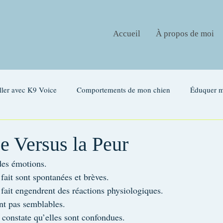
Accueil
À propos de moi
ller avec K9 Voice
Comportements de mon chien
Éduquer m
Émotions
Glossaire
e Versus la Peur
des émotions.
fait sont spontanées et brèves.
 fait engendrent des réactions physiologiques.
nt pas semblables.
 constate qu’elles sont confondues.