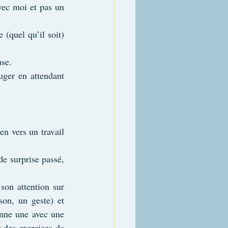
vec moi et pas un 
quel qu’il soit) 
use.
uger en attendant 
n vers un travail 
de surprise passé, 
son attention sur 
son, un geste) et 
enne une avec une 
 des exercices de 