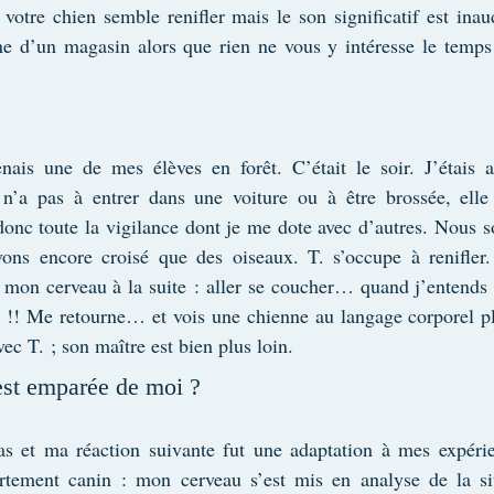
votre chien semble renifler mais le son significatif est inau
ine d’un magasin alors que rien ne vous y intéresse le temps 
is une de mes élèves en forêt. C’était le soir. J’étais 
n’a pas à entrer dans une voiture ou à être brossée, elle
 donc toute la vigilance dont je me dote avec d’autres. Nous 
ns encore croisé que des oiseaux. T. s’occupe à renifler. 
mon cerveau à la suite : aller se coucher… quand j’entends u
i !! Me retourne… et vois une chienne au langage corporel pl
vec T. ; son maître est bien plus loin.
est emparée de moi ?
as et ma réaction suivante fut une adaptation à mes expérie
tement canin : mon cerveau s’est mis en analyse de la sit