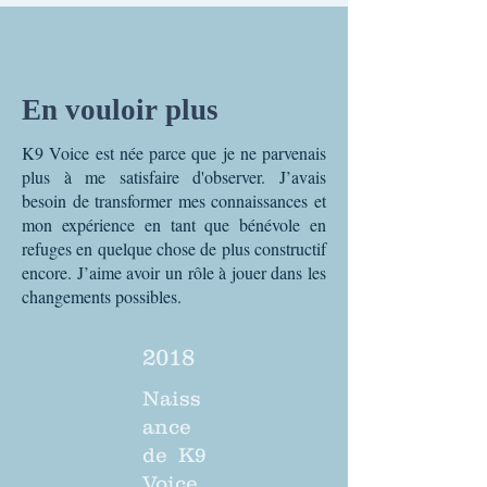
En vouloir plus
K9 Voice est née parce que je ne parvenais
plus à me satisfaire d'observer. J’avais
besoin de transformer mes connaissances et
mon expérience en tant que bénévole en
refuges en quelque chose de plus constructif
encore. J’aime avoir un rôle à jouer dans les
changements possibles.
2018
Naiss
ance
de K9
Voice