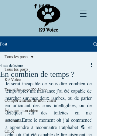
Post
Tous les posts
4 min de lecture
Tous les posts
En combien de temps ?
K9 Voice
Je serai incapable de vous dire combien de 
Travailler avec K9 Voice
temps après ma naissance j’ai été capable de 
marcher sur mes deux jambes, ou de parler 
Comportements de mon chien
en articulant des sons intelligibles, ou de 
Éduquer mon chien
déféquer sur des toilettes en me 
retenant.Entre le moment où j’ai commencé 
Anatomie
à apprendre à reconnaître l’alphabet 🔠 et 
Chiot
celui où j’ai été capable de lire aisément, je 