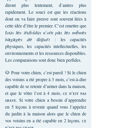
diront plus lentement, d’autres plus 
rapidement. Le souci est que les réactions 
dont on va faire preuve sont souvent liées à 
cette idée d’être le premier. C’est omettre que 
𝘵𝑜𝘶𝑠 𝑙𝘦𝑠 𝑖𝘯𝑑𝘪𝑣𝘪𝑑𝘶𝑠 𝑛’𝑜𝘯𝑡 𝑝𝘢𝑠 𝑙𝘦𝑠 𝑚𝘦̂𝑚𝘦𝑠 
𝑏𝘢𝑔𝘢𝑔𝘦𝑠 𝑑𝘦 𝘥𝑒́𝘱𝑎𝘳𝑡 : les capacités 
physiques, les capacités intellectuelles, les 
environnements et les ressources disponibles. 
Les comparaisons sont donc bien perfides.
🐶 Pour votre chien, c’est pareil ! Si le chien 
des voisins a été propre à 3 mois, c’est-à-dire 
capable de se retenir d’uriner dans la maison, 
et que le vôtre l’est à 4 mois, ᴄᴇ ɴ’ᴇsᴛ ᴘᴀs 
ɢʀᴀᴠᴇ. Si votre chien a besoin d’apprendre 
en 5 leçons à revenir quand vous l’appelez 
du jardin à la maison alors que le chien de 
vos voisins en a été capable en 2 leçons, ᴄᴇ 
ɴ’ᴇsᴛ ᴘᴀs ɢʀᴀᴠᴇ.