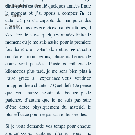
Anxiété de séparation
dirai qu’il s’est écoulé quelques années.Entre 
le moment où j’ai appris à compter 🔢 et 
Émotions
celui où j’ai été capable de manipuler des 
Glossaire
chiffres dans des exercices mathématiques, il 
s’est écoulé aussi quelques années.Entre le 
moment où je me suis assise pour la première 
fois derrière un volant de voiture 🚗 et celui 
où j’ai eu mon permis, plusieurs heures de 
cours sont passées. Plusieurs milliers de 
kilomètres plus tard, je me sens bien plus à 
l’aise grâce à l’expérience.Vous voudriez 
m’apprendre à chanter ? Quel défi ! Je pense 
que vous aurez besoin de beaucoup de 
patience, d’autant que je ne suis pas sûre 
d’être dotée physiquement du matériel le 
plus efficace pour ne pas casser les oreilles.
Si je vous demande vos temps pour chaque 
apprentissage, certains d’entre vous me 