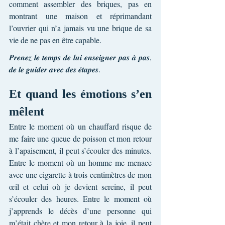
comment assembler des briques, pas en 
montrant une maison et réprimandant 
l’ouvrier qui n’a jamais vu une brique de sa 
vie de ne pas en être capable.
𝑷𝒓𝒆𝒏𝒆𝒛 𝒍𝒆 𝒕𝒆𝒎𝒑𝒔 𝒅𝒆 𝒍𝒖𝒊 𝒆𝒏𝒔𝒆𝒊𝒈𝒏𝒆𝒓 𝒑𝒂𝒔 𝒂̀ 𝒑𝒂𝒔, 
𝒅𝒆 𝒍𝒆 𝒈𝒖𝒊𝒅𝒆𝒓 𝒂𝒗𝒆𝒄 𝒅𝒆𝒔 𝒆́𝒕𝒂𝒑𝒆𝒔.
Et quand les émotions s’en 
mêlent
Entre le moment où un chauffard risque de 
me faire une queue de poisson et mon retour 
à l’apaisement, il peut s’écouler des minutes. 
Entre le moment où un homme me menace 
avec une cigarette à trois centimètres de mon 
œil et celui où je devient sereine, il peut 
s’écouler des heures. Entre le moment où 
j’apprends le décès d’une personne qui 
m’était chère et mon retour à la joie, il peut 