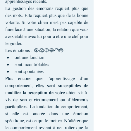
apprentissages récents.
La gestion des émotions requiert plus que 
des mots. Elle requiert plus que de la bonne 
volonté. Si votre chien n’est pas capable de 
faire face à une situation, la relation que vous 
avez établie avec lui pourra être une clef pour 
le guider.
Les émotions : 😭😱😡😆🤢😳
ont une fonction
sont incontrôlables
sont spontanées
Plus encore que l’apprentissage d’un 
comportement, 𝐞l𝐥e𝐬 𝐬o𝐧t s𝐮s𝐜e𝐩t𝐢b𝐥e𝐬 𝐝e 
m𝐨d𝐢f𝐢e𝐫 𝐥a p𝐞r𝐜e𝐩t𝐢o𝐧 𝐝e v𝐨t𝐫e c𝐡i𝐞n v𝐢s-à-
v𝐢s d𝐞 𝐬o𝐧 𝐞n𝐯i𝐫o𝐧n𝐞m𝐞n𝐭 𝐨u d’é𝐥é𝐦e𝐧t𝐬 
𝐩a𝐫t𝐢c𝐮l𝐢e𝐫s. La fondation du comportement, 
si elle est ancrée dans une émotion 
spécifique, est ce qui le motive. N’altérer que 
le comportement revient à ne frotter que la 