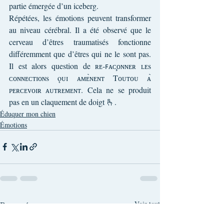
partie émergée d’un iceberg.
Répétées, les émotions peuvent transformer 
au niveau cérébral. Il a été observé que le 
cerveau d’êtres traumatisés fonctionne 
différemment que d’êtres qui ne le sont pas. 
Il est alors question de ʀᴇ-ꜰᴀᴄ̧ᴏɴɴᴇʀ ʟᴇs 
ᴄᴏɴɴᴇᴄᴛɪᴏɴs ǫᴜɪ ᴀᴍᴇ̀ɴᴇɴᴛ Tᴏᴜᴛᴏᴜ ᴀ̀ 
ᴘᴇʀᴄᴇᴠᴏɪʀ ᴀᴜᴛʀᴇᴍᴇɴᴛ. Cela ne se produit 
pas en un claquement de doigt 🫰.
Éduquer mon chien
Émotions
Posts récents
Voir tout