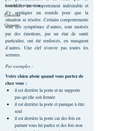
Anxiété de séparation
considérer un comportement indésirable et 
d’y appliquer un remède pour que la 
Émotions
situation se résolve. Certains comportements 
Glossaire
sont des symptômes d’autres, sont motivés 
par des émotions, par un état de santé 
particulier, ont été renforcés, en masquent 
d’autres. Une clef n’ouvre pas toutes les 
serrures.
Par exemples :
Votre chien aboie quand vous partez de 
chez vous :
il est derrière la porte et ne supporte 
pas qu’elle soit fermée
il est derrière la porte et panique à être 
seul
il est derrière la porte car des fois en 
partant vous lui parlez et des fois non