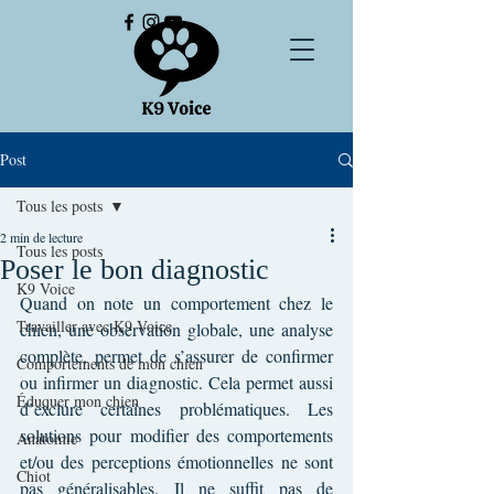
Post
Tous les posts
2 min de lecture
Tous les posts
Poser le bon diagnostic
K9 Voice
Quand on note un comportement chez le 
Travailler avec K9 Voice
chien, une observation globale, une analyse 
complète, permet de s’assurer de confirmer 
Comportements de mon chien
ou infirmer un diagnostic. Cela permet aussi 
Éduquer mon chien
d’exclure certaines problématiques. Les 
solutions pour modifier des comportements 
Anatomie
et/ou des perceptions émotionnelles ne sont 
Chiot
pas généralisables. Il ne suffit pas de 