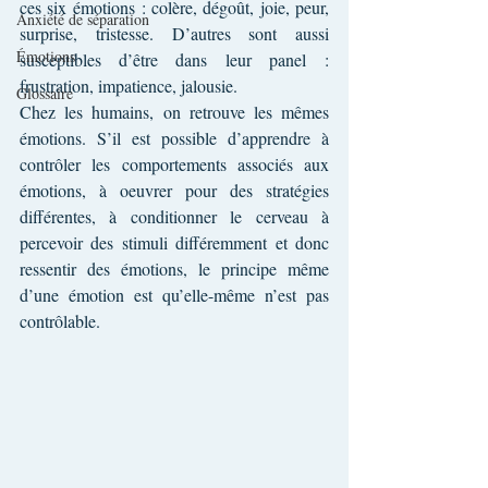
ces six émotions : colère, dégoût, joie, peur, 
Anxiété de séparation
surprise, tristesse. D’autres sont aussi 
Émotions
susceptibles d’être dans leur panel : 
frustration, impatience, jalousie.
Glossaire
Chez les humains, on retrouve les mêmes 
émotions. S’il est possible d’apprendre à 
contrôler les comportements associés aux 
émotions, à oeuvrer pour des stratégies 
différentes, à conditionner le cerveau à 
percevoir des stimuli différemment et donc 
ressentir des émotions, le principe même 
d’une émotion est qu’elle-même n’est pas 
contrôlable.