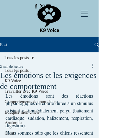
Post
Tous les posts
2 min de lecture
Tous les posts
Les émotions et les exigences
K9 Voice
de comportement
Travailler avec K9 Voice
Les émotions sont des réactions 
Comportements de mon chien
physiologiques de courte durée à un stimulus 
existant et immédiatement perçu (battement 
Éduquer mon chien
cardiaque, sudation, halètement, respiration, 
Anatomie
digestion).
Nous sommes sûrs que les chiens ressentent 
Chiot