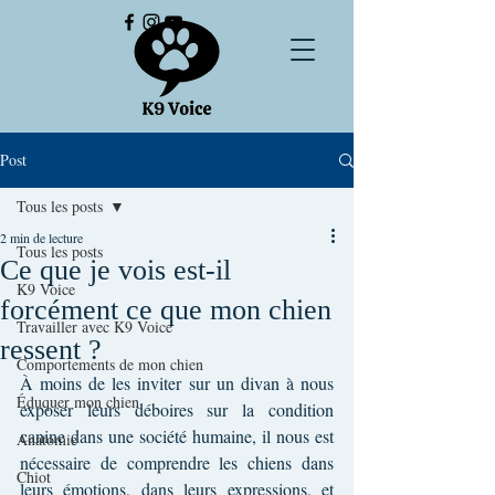
Post
Tous les posts
2 min de lecture
Tous les posts
Ce que je vois est-il
K9 Voice
forcément ce que mon chien
Travailler avec K9 Voice
ressent ?
Comportements de mon chien
À moins de les inviter sur un divan à nous 
Éduquer mon chien
exposer leurs déboires sur la condition 
canine dans une société humaine, il nous est 
Anatomie
nécessaire de comprendre les chiens dans 
Chiot
leurs émotions, dans leurs expressions, et 