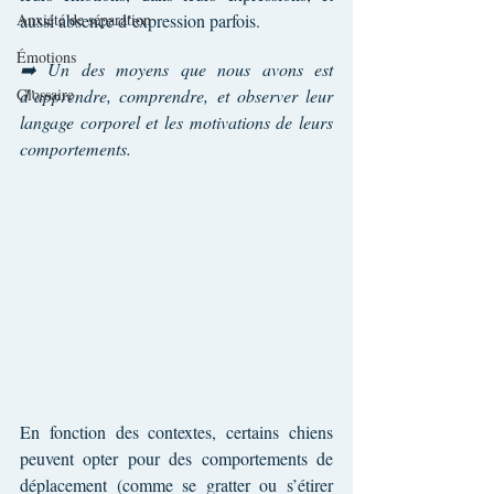
Anxiété de séparation
aussi absence d’expression parfois.
Émotions
➡️ Un des moyens que nous avons est 
Glossaire
d’apprendre, comprendre, et observer leur 
langage corporel et les motivations de leurs 
comportements.
En fonction des contextes, certains chiens 
peuvent opter pour des comportements de 
déplacement (comme se gratter ou s’étirer 